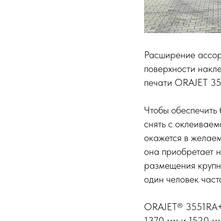
Расширение ассор
поверхности накле
печати ORAJET 35
Чтобы обеспечить 
снять с оклеиваем
окажется в желае
она приобретает 
размещения крупн
один человек част
ORAJET® 3551RA+ с
1370 мм и 1520 мм