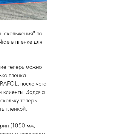
 "скольжения" по
lide в пленке для
лие теперь можно
ько пленка
RAFOL, после чего
и клиенты. Задача
скольку теперь
ь пленкой.
рин (1050 мм,
товом и глянцевом