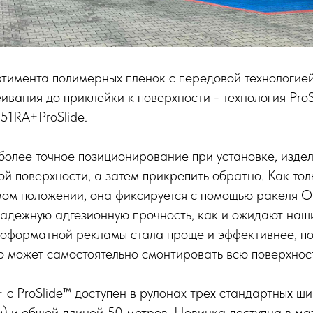
тимента полимерных пленок с передовой технологией
ивания до приклейки к поверхности - технология ProS
51RA+ProSlide.
более точное позиционирование при установке, изде
ой поверхности, а затем прикрепить обратно. Как тол
мом положении, она фиксируется с помощью ракеля O
надежную адгезионную прочность, как и ожидают наш
оформатной рекламы стала проще и эффективнее, по
о может самостоятельно смонтировать всю поверхност
 ProSlide™ доступен в рулонах трех стандартных ши
) и общей длиной 50 метров. Новинка доступна в ма