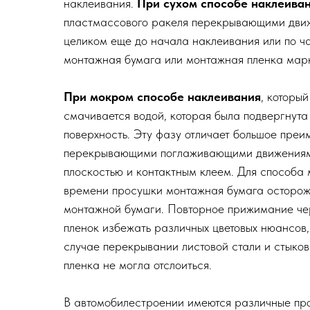
наклеивания.
При сухом способе наклеива
пластмассового ракеля перекрывающими движе
целиком еще до начала наклеивания или по ча
монтажная бумага или монтажная пленка мар
При мокром способе наклеивания
, которы
смачивается водой, которая была подвергнута
поверхность. Эту фазу отличает большое пре
перекрывающими поглаживающими движениями,
плоскостью и контактным клеем. Для способ
времени просушки монтажная бумага осторожн
монтажной бумаги. Повторное прижимание чер
пленок избежать различных цветовых нюансов
случае перекрывании листовой стали и стыков
пленка не могла отслоиться.
В автомобилестроении имеются различные про