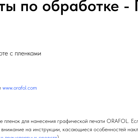
ты по обработке -
те с пленками
е
www.orafol.com
е пленок для нанесения графической печати ORAFOL. Есл
е внимание на инструкции, касающиеся особенностей нак
ке транспортных средств
).