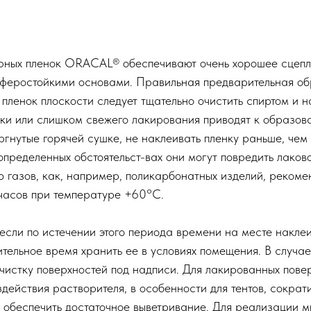
рных пленок ORACAL® обеспечивают очень хорошее сцепле
сферостойкими основами. Правильная предварительная об
пленок плоскости следует тщательно очистить спиртом и н
тки или слишком свежего лакирования приводят к образов
ргнутые горячей сушке, не наклеивать пленку раньше, чем 
 определенных обстоятельст-вах они могут повредить лако
ю газов, как, например, поликарбонатных изделий, рекоме
 часов при температуре +60°C.
если по истечении этого периода времени на месте накле
тельное время хранить ее в условиях помещения. В случа
стку поверхностей под надписи. Для лакированных повер
здействия растворителя, в особенности для тентов, сокра
и обеспечить достаточное выветривание. Для реализации мн