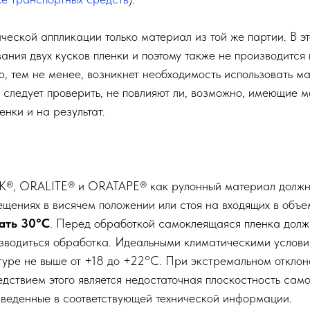
еской аппликации только материал из той же партии. В э
ания двух кусков пленки и поэтому также не производится 
 тем не менее, возникнет необходимость использовать мат
 следует проверить, не повлияют ли, возможно, имеющие 
нки и на результат.
 ORALITE® и ORATAPE® как рулонный материал должны х
щениях в висячем положении или стоя на входящих в объе
ать 30°C
. Перед обработкой самоклеящаяся пленка долж
изводиться обработка. Идеальными климатическими услови
туре не выше от +18 до +22°С. При экстремальном откло
дствием этого является недостаточная плоскостность сам
иведенные в соответствующей технической информации.