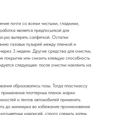
ние почти со всеми чистыми, гладкими,
работка является предпосылкой для
асухо вытереть салфеткой. Остатки
анию газовых пузырей между пленкой и
через 3 недели. Другие средства для очистки,
вое покрытие или снизить клеящую способность
ндуется следующее: после очистки наклеить на
ивания образовались газы. Тогда пластмассу
е применения плоттерных пленок марки
хностей и тентов автомобилей применять
тить до минимума во избежание проникновения
огоцветных надписей, строго следить затем,