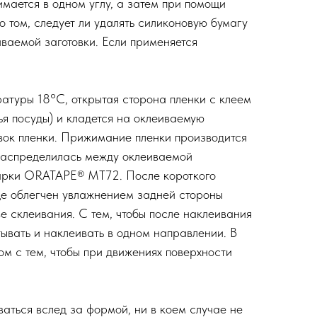
мается в одном углу, а затем при помощи
 том, следует ли удалять силиконовую бумагу
ваемой заготовки. Если применяется
ературы 18°С, открытая сторона пленки с клеем
ья посуды) и кладется на оклеиваемую
овок пленки. Прижимание пленки производится
распределилась между оклеиваемой
марки ORATAPE® MT72. После короткого
ще облегчен увлажнением задней стороны
 склеивания. С тем, чтобы после наклеивания
ывать и наклеивать в одном направлении. В
м с тем, чтобы при движениях поверхности
ться вслед за формой, ни в коем случае не