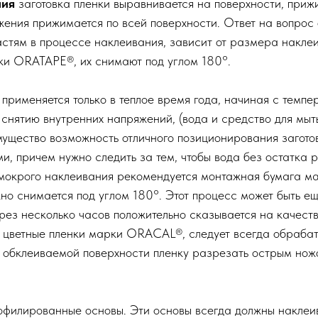
ния
заготовка пленки выравнивается на поверхности, прижи
ния прижимается по всей поверхности. Ответ на вопрос о
стям в процессе наклеивания, зависит от размера наклеи
ки ORATAPE®, их снимают под углом 180°.
й применяется только в теплое время года, начиная с темп
 снятию внутренних напряжений, (вода и средство для мыт
имущество возможность отличного позиционирования загот
 причем нужно следить за тем, чтобы вода без остатка 
а мокрого наклеивания рекомендуется монтажная бумага 
о снимается под углом 180°. Этот процесс может быть е
ез несколько часов положительно сказывается на качестве
, цветные пленки марки ORACAL®, следует всегда обрабат
 обклеиваемой поверхности пленку разрезать острым ножо
филированные основы. Эти основы всегда должны наклеива