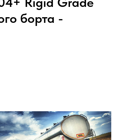
4+ Rigid Grade
го борта -