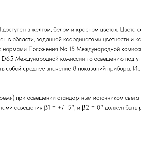
доступен в желтом, белом и красном цветах. Цвета 
н в области, заданной координатами цветности и к
и с нормами Положения No 15 Международной комисси
D65 Международной комиссии по освещению под углом 
ь собой среднее значение 8 показаний прибора. Ис
время) при освещении стандартным источником свет
лами освещения β1 = +/- 5°, и β2 = 0° должен быть 