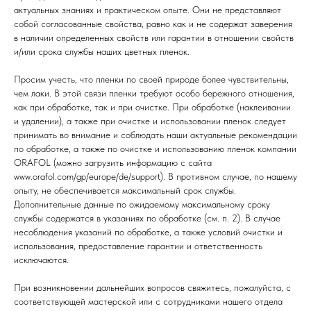
актуальных знаниях и практическом опыте. Они не представляют
собой согласованные свойства, равно как и не содержат заверения
в наличии определенных свойств или гарантии в отношении свойств
и/или срока службы наших цветных пленок.
Просим учесть, что пленки по своей природе более чувствительны,
чем лаки. В этой связи пленки требуют особо бережного отношения,
как при обработке, так и при очистке. При обработке (наклеивании
и удалении), а также при очистке и использовании пленок следует
принимать во внимание и соблюдать наши актуальные рекомендации
по обработке, а также по очистке и использованию пленок компании
ORAFOL (можно загрузить информацию с сайта
www.orafol.com/gp/europe/de/support). В противном случае, по нашему
опыту, не обеспечивается максимальный срок службы.
Дополнительные данные по ожидаемому максимальному сроку
службы содержатся в указаниях по обработке (см. п. 2). В случае
несоблюдения указаний по обработке, а также условий очистки и
использования, предоставление гарантии и ответственность
исключаются.
При возникновении дальнейших вопросов свяжитесь, пожалуйста, с
соответствующей мастерской или с сотрудниками нашего отдела